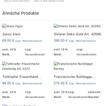
BESCHREIBUNG
META INFORMATION
Ähnliche Produkte
Jesus klein
Osterei Deko Gold Art. 4259G
69,00
€
389,00
€
zzgl. Mehrwertsteuer
zzgl. Mehrwertsteuer
exkl. 19 %
zzgl.
exkl. 19 %
zzgl.
MwSt.
Versandkosten
MwSt.
Versandkosten
Türklopfer Frauenhand
Französische Bulldogge
zweiteilig Art. 4222
Barney
99,00
€
575,00
€
zzgl. Mehrwertsteuer
zzgl. Mehrwertsteuer
exkl. 19 %
zzgl.
exkl. 19 %
zzgl.
Lieferzeit:
MwSt.
Versandkosten
MwSt.
Versandkosten
Standart