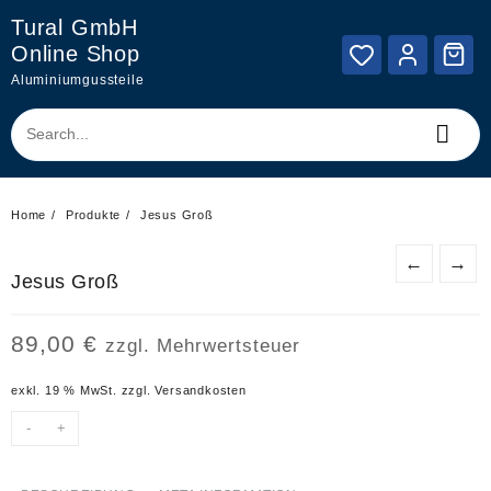
Skip
Tural GmbH
to
Online Shop
content
Aluminiumgussteile
Home
Produkte
Jesus Groß
←
→
Jesus Groß
89,00
€
zzgl. Mehrwertsteuer
exkl. 19 % MwSt.
zzgl.
Versandkosten
-
+