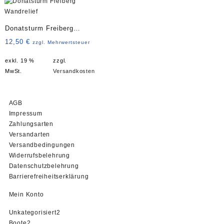
Donatsturm Freiberg
Wandrelief
12,50
€
zzgl. Mehrwertsteuer
exkl. 19 %
zzgl.
MwSt.
Versandkosten
AGB
Impressum
Zahlungsarten
Versandarten
Versandbedingungen
Widerrufsbelehrung
Datenschutzbelehrung
Barrierefreiheitserklärung
Mein Konto
2
Unkategorisiert
2
2
Produkte
Boote
2