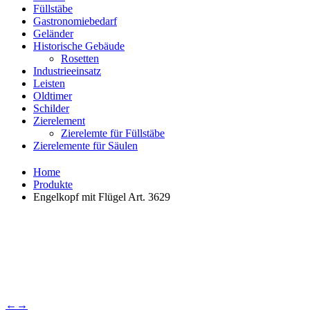
Füllstäbe
Gastronomiebedarf
Geländer
Historische Gebäude
Rosetten
Industrieeinsatz
Leisten
Oldtimer
Schilder
Zierelement
Zierelemte für Füllstäbe
Zierelemente für Säulen
Home
Produkte
Engelkopf mit Flügel Art. 3629
←
→