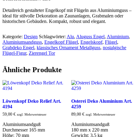
Detailreich gestalteter Engelkopf mit Flügeln aus Aluminiumguss –
ideal für stilvolle Dekoration an Zaunanlagen, Grabmalen oder
historischen Gebäuden. Kompakt, robust und elegant.
Kategorie:
Design
Schlagwörter:
Alu
,
Aluguss Engel
,
Aluminium
,
Aluminiumsandguss
,
Engelkopf Flügel
,
Engelskopf
,
Flügel
,
Grabdeko Engel
,
klassisches Ornament Metallguss
,
nostalgische
Flügel-Figur
,
Zierengel Tor
Ähnliche Produkte
Löwenkopf Deko Relief Art.
Osterei Deko Aluminium Art.
4194
4259
59,00
€
89,00
€
zzgl. Mehrwertsteuer
zzgl. Mehrwertsteuer
Aluminiumsandguß
Aluminiumsandguß
Durchmesser 165 mm
180 mm x 220 mm
Höhe: 70 mm
Gewicht: 3,5 kg