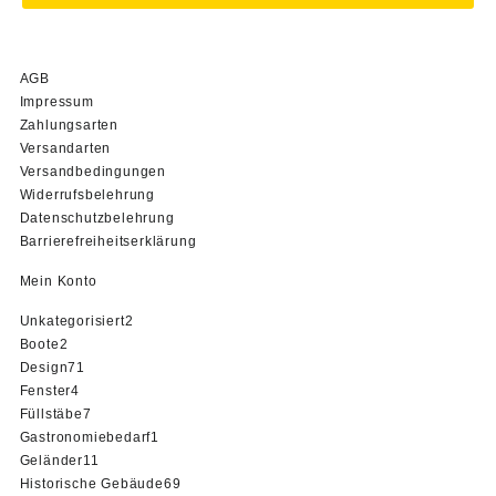
AGB
Impressum
Zahlungsarten
Versandarten
Versandbedingungen
Widerrufsbelehrung
Datenschutzbelehrung
Barrierefreiheitserklärung
Mein Konto
2
Unkategorisiert
2
2
Produkte
Boote
2
Produkte
71
Design
71
4
Produkte
Fenster
4
Produkte
7
Füllstäbe
7
Produkte
1
Gastronomiebedarf
1
11
Produkt
Geländer
11
Produkte
69
Historische Gebäude
69