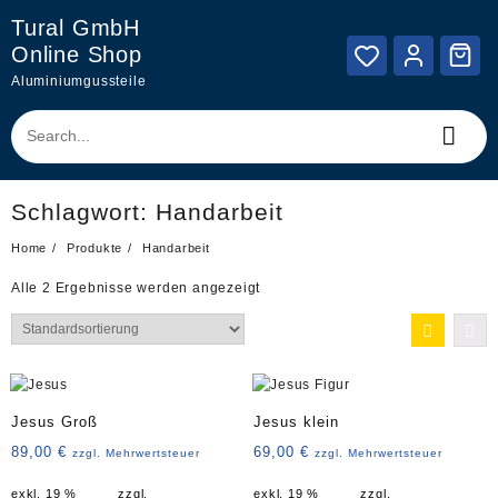
Skip
Tural GmbH
to
Online Shop
content
Aluminiumgussteile
Schlagwort:
Handarbeit
Home
Produkte
Handarbeit
Alle 2 Ergebnisse werden angezeigt
Jesus Groß
Jesus klein
89,00
€
69,00
€
zzgl. Mehrwertsteuer
zzgl. Mehrwertsteuer
exkl. 19 %
zzgl.
exkl. 19 %
zzgl.