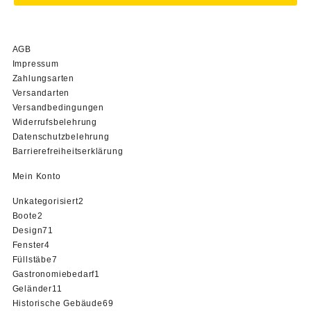
AGB
Impressum
Zahlungsarten
Versandarten
Versandbedingungen
Widerrufsbelehrung
Datenschutzbelehrung
Barrierefreiheitserklärung
Mein Konto
2
Unkategorisiert
2
2
Produkte
Boote
2
Produkte
71
Design
71
4
Produkte
Fenster
4
Produkte
7
Füllstäbe
7
Produkte
1
Gastronomiebedarf
1
11
Produkt
Geländer
11
Produkte
69
Historische Gebäude
69