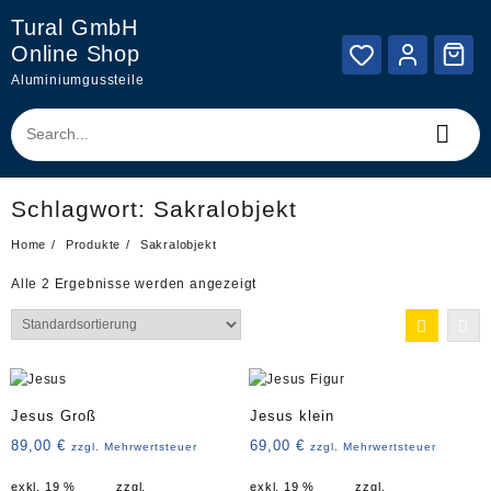
Skip
Tural GmbH
to
Online Shop
content
Aluminiumgussteile
Schlagwort:
Sakralobjekt
Home
Produkte
Sakralobjekt
Alle 2 Ergebnisse werden angezeigt
Jesus Groß
Jesus klein
89,00
€
69,00
€
zzgl. Mehrwertsteuer
zzgl. Mehrwertsteuer
exkl. 19 %
zzgl.
exkl. 19 %
zzgl.