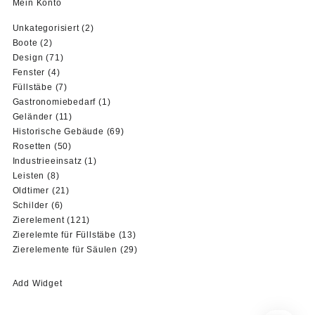
Mein Konto
2
Unkategorisiert
2
2
Produkte
Boote
2
Produkte
71
Design
71
4
Produkte
Fenster
4
Produkte
7
Füllstäbe
7
Produkte
1
Gastronomiebedarf
1
11
Produkt
Geländer
11
Produkte
69
Historische Gebäude
69
50
Produkte
Rosetten
50
Produkte
1
Industrieeinsatz
1
8
Produkt
Leisten
8
Produkte
21
Oldtimer
21
6
Produkte
Schilder
6
Produkte
121
Zierelement
121
Produkte
13
Zierelemte für Füllstäbe
13
Produkte
29
Zierelemente für Säulen
29
Produkte
Add Widget