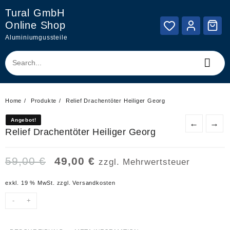
Skip
Tural GmbH
to
Online Shop
content
Aluminiumgussteile
Home
Produkte
Relief Drachentöter Heiliger Georg
Angebot!
Angebot!
←
→
Relief Drachentöter Heiliger Georg
Ursprünglicher
Aktueller
59,00
€
49,00
€
zzgl. Mehrwertsteuer
Preis
Preis
war:
ist:
exkl. 19 % MwSt.
zzgl.
Versandkosten
59,00 €
49,00 €.
-
+