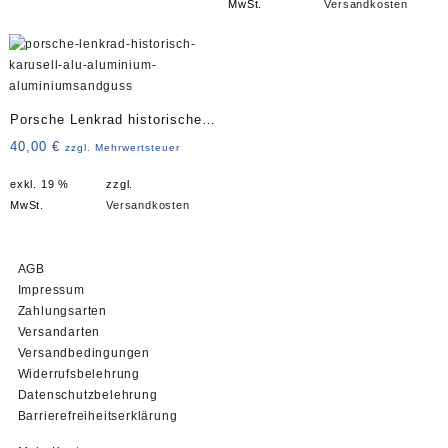
MwSt.
Versandkosten
Porsche Lenkrad historisches
Karusell Art. 3839
40,00
€
zzgl. Mehrwertsteuer
exkl. 19 %
zzgl.
MwSt.
Versandkosten
AGB
Impressum
Zahlungsarten
Versandarten
Versandbedingungen
Widerrufsbelehrung
Datenschutzbelehrung
Barrierefreiheitserklärung