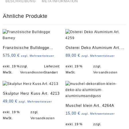
BESCHREIBUNG
META INFORMATION
Ähnliche Produkte
Französische Bulldogge
Osterei Deko Aluminium Art.
Barney
4259
575,00
€
89,00
€
zzgl. Mehrwertsteuer
zzgl. Mehrwertsteuer
exkl. 19 %
zzgl.
Lieferzeit:
exkl. 19 %
zzgl.
MwSt.
Versandkosten
Standart
MwSt.
Versandkosten
Skulptur Herz Kuss Art. 4213
49,00
€
zzgl. Mehrwertsteuer
Muschel klein Art. 4264A
exkl. 19 %
zzgl.
15,00
€
zzgl. Mehrwertsteuer
MwSt.
Versandkosten
exkl. 19 %
zzgl.