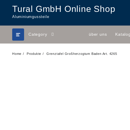
Skip
Tural GmbH Online Shop
to
content
Aluminiumgussteile
Category
über uns
Katalo
Home
Produkte
Grenztafel Großherzogtum Baden Art. 4265