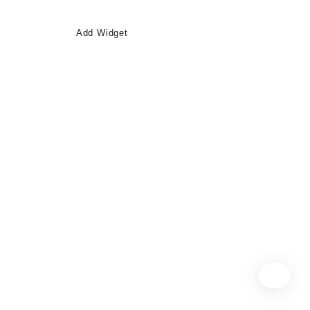
Add Widget
e
kte
kte