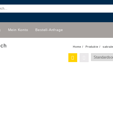
g
Mein Konto
Bestell-Anfrage
sch
Home
Produkte
sakrale