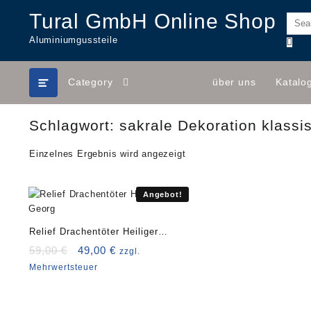
Skip
Tural GmbH Online Shop
to
content
Aluminiumgussteile
Category
über uns
Katalo
Schlagwort:
sakrale Dekoration klassi
Einzelnes Ergebnis wird angezeigt
Angebot!
Relief Drachentöter Heiliger
Georg
Ursprünglicher
Aktueller
59,00
€
49,00
€
zzgl.
Preis
Preis
Mehrwertsteuer
war:
ist:
59,00 €
49,00 €.