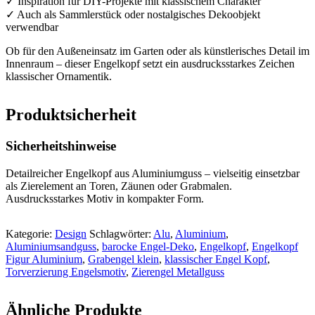
✓ Inspiration für DIY-Projekte mit klassischem Charakter
✓ Auch als Sammlerstück oder nostalgisches Dekoobjekt
verwendbar
Ob für den Außeneinsatz im Garten oder als künstlerisches Detail im
Innenraum – dieser Engelkopf setzt ein ausdrucksstarkes Zeichen
klassischer Ornamentik.
Produktsicherheit
Sicherheitshinweise
Detailreicher Engelkopf aus Aluminiumguss – vielseitig einsetzbar
als Zierelement an Toren, Zäunen oder Grabmalen.
Ausdrucksstarkes Motiv in kompakter Form.
Kategorie:
Design
Schlagwörter:
Alu
,
Aluminium
,
Aluminiumsandguss
,
barocke Engel-Deko
,
Engelkopf
,
Engelkopf
Figur Aluminium
,
Grabengel klein
,
klassischer Engel Kopf
,
Torverzierung Engelsmotiv
,
Zierengel Metallguss
Ähnliche Produkte