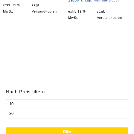
19,00
€
zzgl. Mehrwertsteuer
exkl. 19 %
zzgl.
MwSt.
Versandkosten
exkl. 19 %
zzgl.
MwSt.
Versandkosten
Nach Preis filtern
Min.
Preis
Max.
Preis
Filter