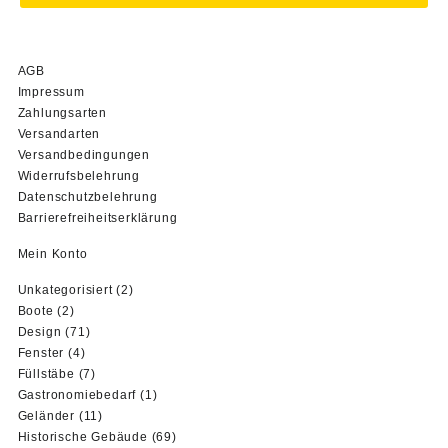
AGB
Impressum
Zahlungsarten
Versandarten
Versandbedingungen
Widerrufsbelehrung
Datenschutzbelehrung
Barrierefreiheitserklärung
Mein Konto
2
Unkategorisiert
2
2
Produkte
Boote
2
Produkte
71
Design
71
4
Produkte
Fenster
4
Produkte
7
Füllstäbe
7
Produkte
1
Gastronomiebedarf
1
11
Produkt
Geländer
11
Produkte
69
Historische Gebäude
69