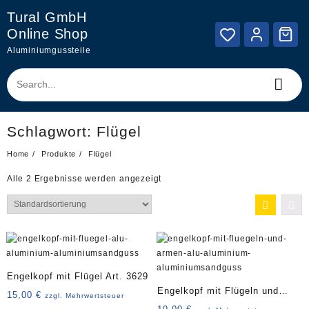
Skip
Tural GmbH
to
Online Shop
content
Aluminiumgussteile
Schlagwort:
Flügel
Home
Produkte
Flügel
Alle 2 Ergebnisse werden angezeigt
Engelkopf mit Flügel Art. 3629
Engelkopf mit Flügeln und
15,00
€
zzgl. Mehrwertsteuer
Armen Art. 3629A