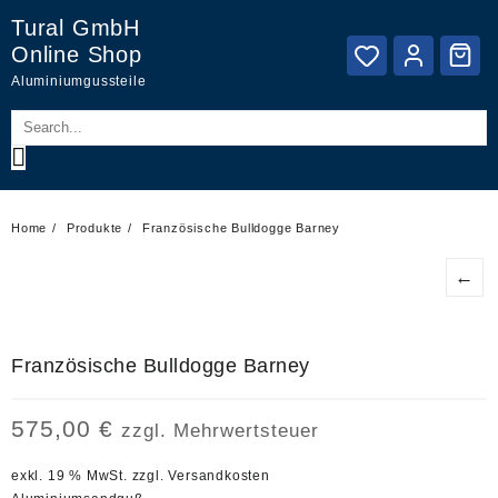
Skip
Tural GmbH
to
Online Shop
content
Aluminiumgussteile
Home
Produkte
Französische Bulldogge Barney
←
Französische Bulldogge Barney
575,00
€
zzgl. Mehrwertsteuer
exkl. 19 % MwSt.
zzgl.
Versandkosten