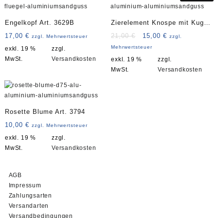
Engelkopf Art. 3629B
Zierelement Knospe mit Kugel
Art. 4260C
Ursprünglicher
Aktueller
17,00
€
21,00
€
15,00
€
zzgl. Mehrwertsteuer
zzgl.
Preis
Preis
Mehrwertsteuer
exkl. 19 %
zzgl.
war:
ist:
MwSt.
Versandkosten
exkl. 19 %
zzgl.
21,00 €
15,00 €.
MwSt.
Versandkosten
Rosette Blume Art. 3794
10,00
€
zzgl. Mehrwertsteuer
exkl. 19 %
zzgl.
MwSt.
Versandkosten
AGB
Impressum
Zahlungsarten
Versandarten
Versandbedingungen