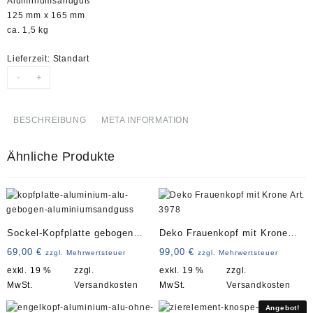
Aluminiumsandguß
125 mm x 165 mm
ca. 1,5 kg
Lieferzeit:
Standart
-
+
BESCHREIBUNG
META INFORMATION
Ähnliche Produkte
Sockel-Kopfplatte gebogen
Deko Frauenkopf mit Krone
Art. 4212
Art. 3978
69,00
€
99,00
€
zzgl. Mehrwertsteuer
zzgl. Mehrwertsteuer
exkl. 19 %
zzgl.
exkl. 19 %
zzgl.
MwSt.
Versandkosten
MwSt.
Versandkosten
Angebot!