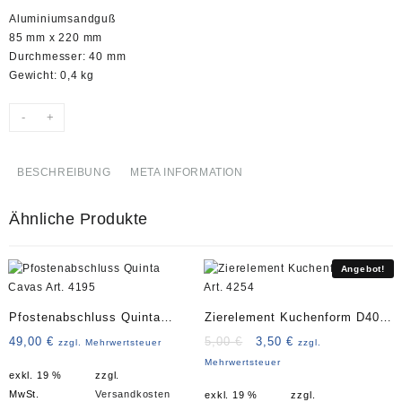
Aluminiumsandguß
85 mm x 220 mm
Durchmesser: 40 mm
Gewicht: 0,4 kg
-
+
BESCHREIBUNG
META INFORMATION
Ähnliche Produkte
Angebot!
Pfostenabschluss Quinta
Zierelement Kuchenform D40
Cavas Art. 4195
Art. 4254
Ursprünglicher
Aktueller
49,00
€
5,00
€
3,50
€
zzgl. Mehrwertsteuer
zzgl.
Preis
Preis
Mehrwertsteuer
exkl. 19 %
zzgl.
war:
ist:
MwSt.
Versandkosten
exkl. 19 %
zzgl.
5,00 €
3,50 €.