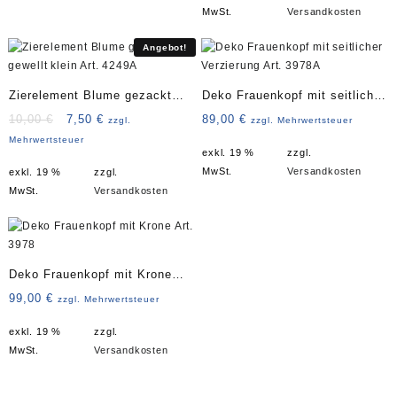
MwSt.
Versandkosten
Angebot!
Zierelement Blume gezackt
Deko Frauenkopf mit seitlicher
gewellt klein Art. 4249A
Verzierung Art. 3978A
Ursprünglicher
Aktueller
10,00
€
7,50
€
89,00
€
zzgl.
zzgl. Mehrwertsteuer
Preis
Preis
Mehrwertsteuer
exkl. 19 %
zzgl.
war:
ist:
MwSt.
Versandkosten
exkl. 19 %
zzgl.
10,00 €
7,50 €.
MwSt.
Versandkosten
Deko Frauenkopf mit Krone
Art. 3978
99,00
€
zzgl. Mehrwertsteuer
exkl. 19 %
zzgl.
MwSt.
Versandkosten