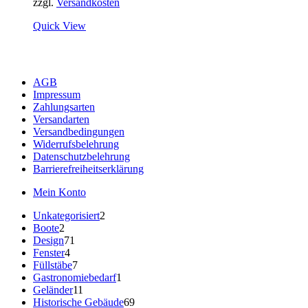
zzgl.
Versandkosten
Quick View
AGB
Impressum
Zahlungsarten
Versandarten
Versandbedingungen
Widerrufsbelehrung
Datenschutzbelehrung
Barrierefreiheitserklärung
Mein Konto
2
Unkategorisiert
2
2
Produkte
Boote
2
Produkte
71
Design
71
4
Produkte
Fenster
4
Produkte
7
Füllstäbe
7
Produkte
1
Gastronomiebedarf
1
11
Produkt
Geländer
11
Produkte
69
Historische Gebäude
69