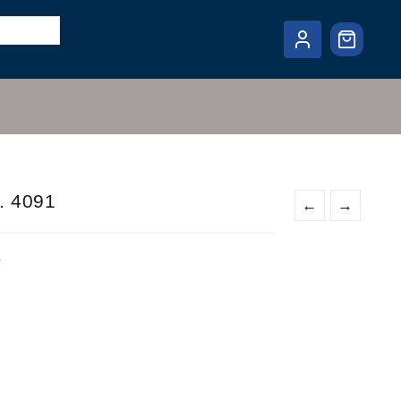
t. 4091
←
→
r