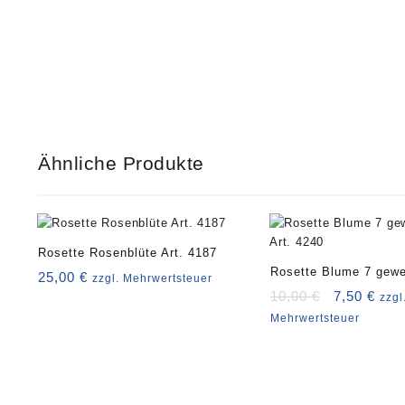
Ähnliche Produkte
Rosette Rosenblüte Art. 4187
Rosette Blume 7 gewel
25,00
€
zzgl. Mehrwertsteuer
Art. 4240
Ursprüngli
Aktu
10,00
€
7,50
€
zzgl
Preis
Prei
Mehrwertsteuer
war:
ist:
10,00 €
7,50