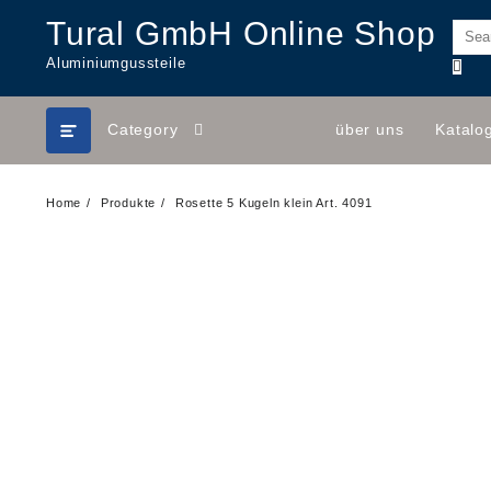
Skip
Tural GmbH Online Shop
to
content
Aluminiumgussteile
Category
über uns
Katalo
Home
Produkte
Rosette 5 Kugeln klein Art. 4091