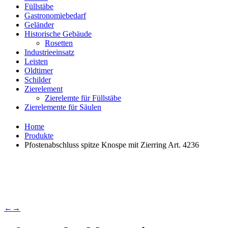
Füllstäbe
Gastronomiebedarf
Geländer
Historische Gebäude
Rosetten
Industrieeinsatz
Leisten
Oldtimer
Schilder
Zierelement
Zierelemte für Füllstäbe
Zierelemente für Säulen
Home
Produkte
Pfostenabschluss spitze Knospe mit Zierring Art. 4236
←
→