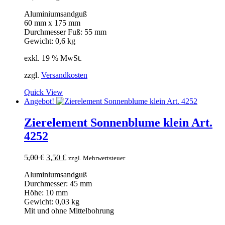
Aluminiumsandguß
60 mm x 175 mm
Durchmesser Fuß: 55 mm
Gewicht: 0,6 kg
exkl. 19 % MwSt.
zzgl.
Versandkosten
Quick View
Angebot!
Zierelement Sonnenblume klein Art.
4252
Ursprünglicher
Aktueller
5,00
€
3,50
€
zzgl. Mehrwertsteuer
Preis
Preis
Aluminiumsandguß
war:
ist:
Durchmesser: 45 mm
5,00 €
3,50 €.
Höhe: 10 mm
Gewicht: 0,03 kg
Mit und ohne Mittelbohrung