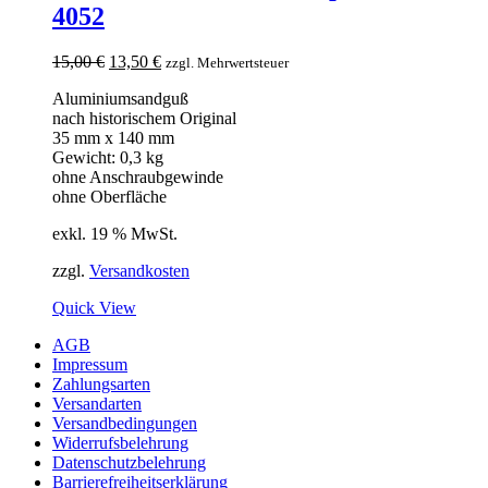
4052
Ursprünglicher
Aktueller
15,00
€
13,50
€
zzgl. Mehrwertsteuer
Preis
Preis
Aluminiumsandguß
war:
ist:
nach historischem Original
15,00 €
13,50 €.
35 mm x 140 mm
Gewicht: 0,3 kg
ohne Anschraubgewinde
ohne Oberfläche
exkl. 19 % MwSt.
zzgl.
Versandkosten
Quick View
AGB
Impressum
Zahlungsarten
Versandarten
Versandbedingungen
Widerrufsbelehrung
Datenschutzbelehrung
Barrierefreiheitserklärung