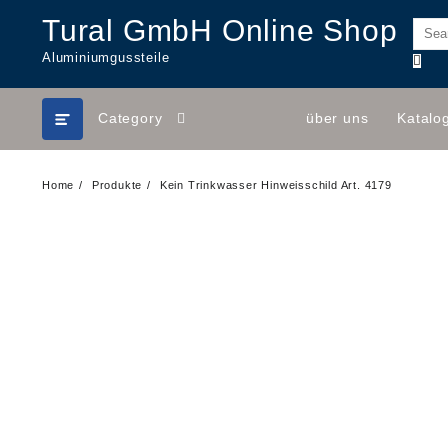
Skip
Tural GmbH Online Shop
to
content
Aluminiumgussteile
Category
über uns
Katalo
Home
Produkte
Kein Trinkwasser Hinweisschild Art. 4179