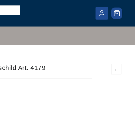
child Art. 4179
←
r
n