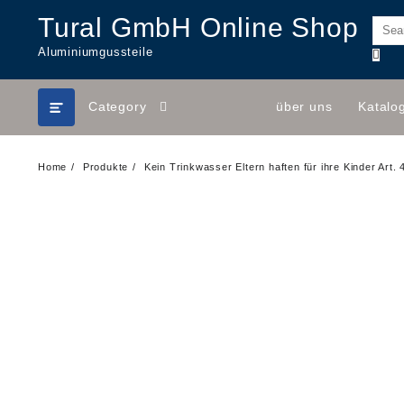
Skip
Tural GmbH Online Shop
to
content
Aluminiumgussteile
Category
über uns
Katalo
Home
Produkte
Kein Trinkwasser Eltern haften für ihre Kinder Art.