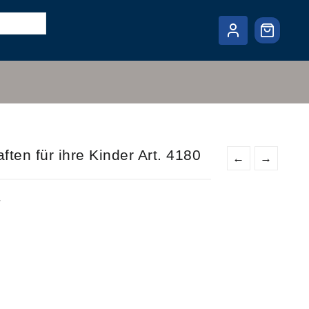
ften für ihre Kinder Art. 4180
←
→
r