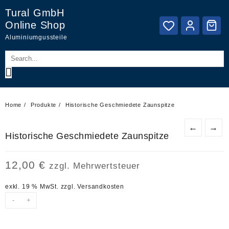
Skip
Tural GmbH
to
Online Shop
content
Aluminiumgussteile
Home
Produkte
Historische Geschmiedete Zaunspitze
←
→
Historische Geschmiedete Zaunspitze
12,00
€
zzgl. Mehrwertsteuer
exkl. 19 % MwSt.
zzgl.
Versandkosten
-
+