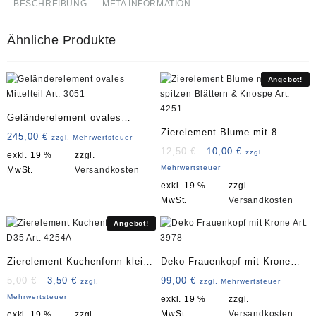
BESCHREIBUNG
META INFORMATION
Ähnliche Produkte
Angebot!
Geländerelement ovales
Zierelement Blume mit 8
Mittelteil Art. 3051
245,00
€
zzgl. Mehrwertsteuer
spitzen Blättern & Knospe Art.
Ursprünglicher
Aktueller
12,50
€
10,00
€
zzgl.
exkl. 19 %
zzgl.
Preis
Preis
4251
Mehrwertsteuer
MwSt.
Versandkosten
war:
ist:
exkl. 19 %
zzgl.
12,50 €
10,00 €.
MwSt.
Versandkosten
Angebot!
Zierelement Kuchenform klein
Deko Frauenkopf mit Krone
D35 Art. 4254A
Art. 3978
Ursprünglicher
Aktueller
5,00
€
3,50
€
99,00
€
zzgl.
zzgl. Mehrwertsteuer
Preis
Preis
Mehrwertsteuer
exkl. 19 %
zzgl.
war:
ist:
MwSt.
Versandkosten
exkl. 19 %
zzgl.