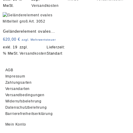
5,00 €
3,50 €.
MwSt.
Versandkosten
Geländerelement ovales
Mittelteil groß Art. 3052
620,00
€
zzgl. Mehrwertsteuer
exkl. 19
zzgl.
Lieferzeit:
% MwSt.
Versandkosten
Standart
AGB
Impressum
Zahlungsarten
Versandarten
Versandbedingungen
Widerrufsbelehrung
Datenschutzbelehrung
Barrierefreiheitserklärung
Mein Konto