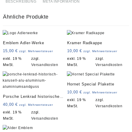
BESCHREIBUNG
META INFORMATION
Ähnliche Produkte
Emblem Adler-Werke
Kramer Radkappe
15,00
€
10,00
€
zzgl. Mehrwertsteuer
zzgl. Mehrwertsteuer
exkl. 19 %
zzgl.
exkl. 19 %
zzgl.
MwSt.
Versandkosten
MwSt.
Versandkosten
Hornet Special Plakette
10,00
€
zzgl. Mehrwertsteuer
Porsche Lenkrad historisches
exkl. 19 %
zzgl.
Karusell Art. 3839
40,00
€
zzgl. Mehrwertsteuer
MwSt.
Versandkosten
exkl. 19 %
zzgl.
MwSt.
Versandkosten