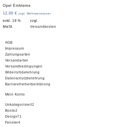
Opel Embleme
12,00
€
zzgl. Mehrwertsteuer
exkl. 19 %
zzgl.
MwSt.
Versandkosten
AGB
Impressum
Zahlungsarten
Versandarten
Versandbedingungen
Widerrufsbelehrung
Datenschutzbelehrung
Barrierefreiheitserklärung
Mein Konto
2
Unkategorisiert
2
2
Produkte
Boote
2
Produkte
71
Design
71
4
Produkte
Fenster
4