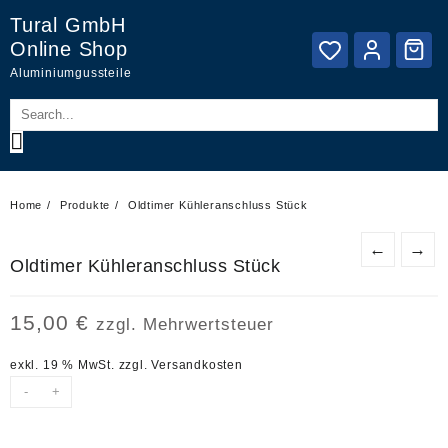
Skip
Tural GmbH
to
Online Shop
content
Aluminiumgussteile
Home
Produkte
Oldtimer Kühleranschluss Stück
←
→
Oldtimer Kühleranschluss Stück
15,00
€
zzgl. Mehrwertsteuer
exkl. 19 % MwSt.
zzgl.
Versandkosten
-
+