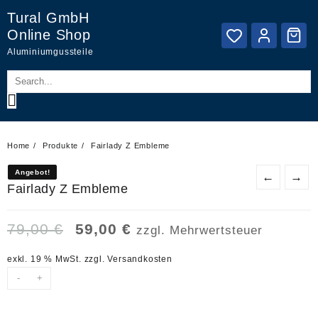
Skip
Tural GmbH
to
Online Shop
content
Aluminiumgussteile
Home
Produkte
Fairlady Z Embleme
Angebot!
Angebot!
←
→
Fairlady Z Embleme
Ursprünglicher
Aktueller
79,00
€
59,00
€
zzgl. Mehrwertsteuer
Preis
Preis
war:
ist:
exkl. 19 % MwSt.
zzgl.
Versandkosten
79,00 €
59,00 €.
-
+