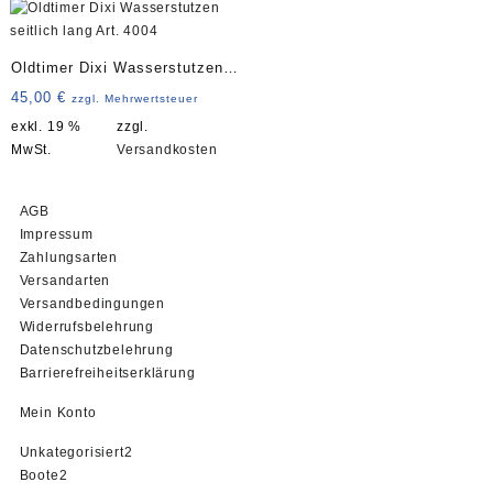
Oldtimer Dixi Wasserstutzen
seitlich lang Art. 4004
45,00
€
zzgl. Mehrwertsteuer
exkl. 19 %
zzgl.
MwSt.
Versandkosten
AGB
Impressum
Zahlungsarten
Versandarten
Versandbedingungen
Widerrufsbelehrung
Datenschutzbelehrung
Barrierefreiheitserklärung
Mein Konto
2
Unkategorisiert
2
2
Produkte
Boote
2