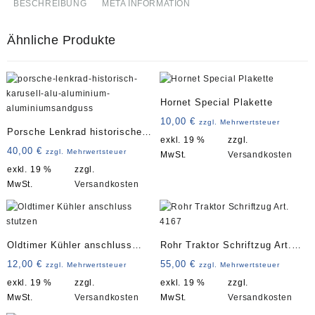
BESCHREIBUNG
META INFORMATION
Ähnliche Produkte
Hornet Special Plakette
10,00
€
zzgl. Mehrwertsteuer
Porsche Lenkrad historisches
exkl. 19 %
zzgl.
Karusell Art. 3839
40,00
€
zzgl. Mehrwertsteuer
MwSt.
Versandkosten
exkl. 19 %
zzgl.
MwSt.
Versandkosten
Oldtimer Kühler anschluss
Rohr Traktor Schriftzug Art.
stutzen klein
4167
12,00
€
55,00
€
zzgl. Mehrwertsteuer
zzgl. Mehrwertsteuer
exkl. 19 %
zzgl.
exkl. 19 %
zzgl.
MwSt.
Versandkosten
MwSt.
Versandkosten