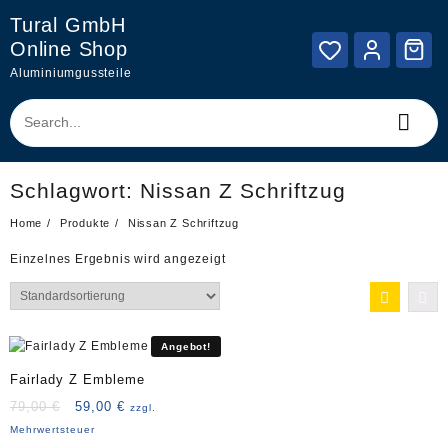
Skip
Tural GmbH
to
Online Shop
content
Aluminiumgussteile
Schlagwort:
Nissan Z Schriftzug
Home
Produkte
Nissan Z Schriftzug
Einzelnes Ergebnis wird angezeigt
Angebot!
Fairlady Z Embleme
Ursprünglicher
Aktueller
79,00
€
59,00
€
zzgl.
Preis
Preis
Mehrwertsteuer
war:
ist: