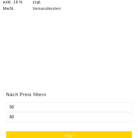
exkl. 19 %
zzgl.
79,00 €
59,00 €.
MwSt.
Versandkosten
Nach Preis filtern
Min.
Preis
Max.
Preis
Filter