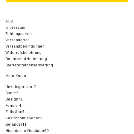
AGB
Impressum
Zahlungsarten
Versandarten
Versandbedingungen
Widerrufsbelehrung
Datenschutzbelehrung
Barrierefreiheitserklärung
Mein Konto
2
Unkategorisiert
2
2
Produkte
Boote
2
Produkte
71
Design
71
4
Produkte
Fenster
4
Produkte
7
Füllstäbe
7
Produkte
1
Gastronomiebedarf
1
11
Produkt
Geländer
11
Produkte
69
Historische Gebäude
69