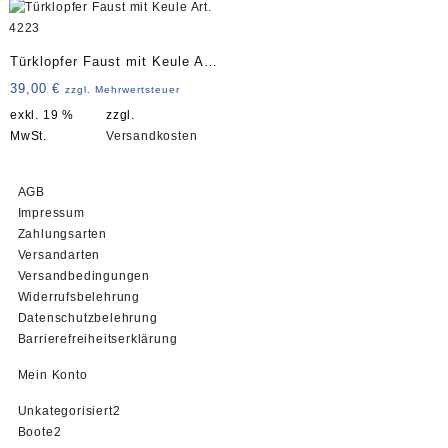
Türklopfer Faust mit Keule Art.
4223
39,00
€
zzgl. Mehrwertsteuer
exkl. 19 %
zzgl.
MwSt.
Versandkosten
AGB
Impressum
Zahlungsarten
Versandarten
Versandbedingungen
Widerrufsbelehrung
Datenschutzbelehrung
Barrierefreiheitserklärung
Mein Konto
2
Unkategorisiert
2
2
Produkte
Boote
2