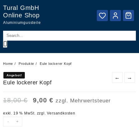
Skip
Tural GmbH
to
Online Shop
content
Aluminiumgussteile
Home
Produkte
Eule lockerer Kopf
Angebot!
Angebot!
←
→
Eule lockerer Kopf
Ursprünglicher
Aktueller
18,00
€
9,00
€
zzgl. Mehrwertsteuer
Preis
Preis
war:
ist:
exkl. 19 % MwSt.
zzgl.
Versandkosten
18,00 €
9,00 €.
-
+