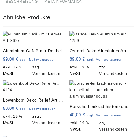
BESCHREIBUNG
META INFORMATION
Ähnliche Produkte
Aluminium Gefäß mit Deckel
Osterei Deko Aluminium Art.
Art. 3627
4259
99,00
€
89,00
€
zzgl. Mehrwertsteuer
zzgl. Mehrwertsteuer
exkl. 19 %
zzgl.
exkl. 19 %
zzgl.
MwSt.
Versandkosten
MwSt.
Versandkosten
Löwenkopf Deko Relief Art.
Porsche Lenkrad historisches
4194
59,00
€
zzgl. Mehrwertsteuer
Karusell Art. 3839
40,00
€
zzgl. Mehrwertsteuer
exkl. 19 %
zzgl.
MwSt.
Versandkosten
exkl. 19 %
zzgl.
MwSt.
Versandkosten