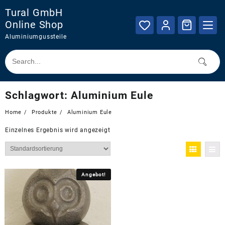
Skip
Tural GmbH
to
Online Shop
content
Aluminiumgussteile
Schlagwort:
Aluminium Eule
Home
Produkte
Aluminium Eule
Einzelnes Ergebnis wird angezeigt
Angebot!