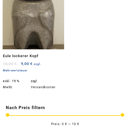
Eule lockerer Kopf
Ursprünglicher
Aktueller
18,00
€
9,00
€
zzgl.
Preis
Preis
Mehrwertsteuer
war:
ist:
exkl. 19 %
zzgl.
18,00 €
9,00 €.
MwSt.
Versandkosten
Nach Preis filtern
Preis:
0 €
—
10 €
Min
Max