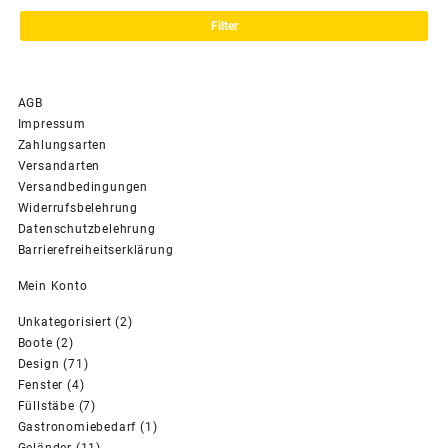
Pre
Pre
Filter
AGB
Impressum
Zahlungsarten
Versandarten
Versandbedingungen
Widerrufsbelehrung
Datenschutzbelehrung
Barrierefreiheitserklärung
Mein Konto
2
Unkategorisiert
2
2
Produkte
Boote
2
Produkte
71
Design
71
4
Produkte
Fenster
4
Produkte
7
Füllstäbe
7
Produkte
1
Gastronomiebedarf
1
11
Produkt