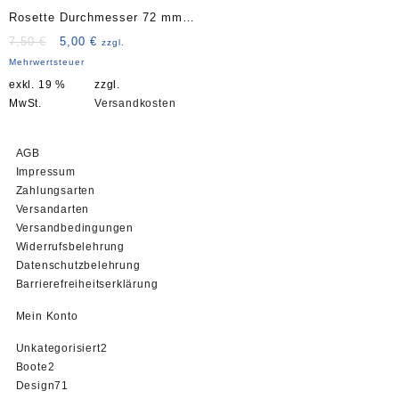
Rosette Durchmesser 72 mm
Art. 3802
Ursprünglicher
Aktueller
7,50
€
5,00
€
zzgl.
Preis
Preis
Mehrwertsteuer
war:
ist:
exkl. 19 %
zzgl.
7,50 €
5,00 €.
MwSt.
Versandkosten
AGB
Impressum
Zahlungsarten
Versandarten
Versandbedingungen
Widerrufsbelehrung
Datenschutzbelehrung
Barrierefreiheitserklärung
Mein Konto
2
Unkategorisiert
2
2
Produkte
Boote
2
Produkte
71
Design
71