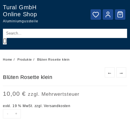
Skip
Tural GmbH
to
Online Shop
content
Aluminiumgussteile
Home
Produkte
Blüten Rosette klein
←
→
Blüten Rosette klein
10,00
€
zzgl. Mehrwertsteuer
exkl. 19 % MwSt.
zzgl.
Versandkosten
-
+