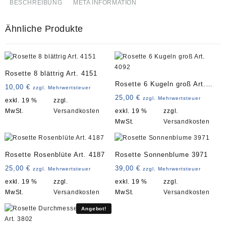
BESCHREIBUNG
META INFORMATION
Ähnliche Produkte
Rosette 8 blättrig Art. 4151
Rosette 6 Kugeln groß Art.
10,00
€
zzgl. Mehrwertsteuer
4092
25,00
€
zzgl. Mehrwertsteuer
exkl. 19 %
zzgl.
MwSt.
Versandkosten
exkl. 19 %
zzgl.
MwSt.
Versandkosten
Rosette Rosenblüte Art. 4187
Rosette Sonnenblume 3971
25,00
€
39,00
€
zzgl. Mehrwertsteuer
zzgl. Mehrwertsteuer
exkl. 19 %
zzgl.
exkl. 19 %
zzgl.
MwSt.
Versandkosten
MwSt.
Versandkosten
Angebot!