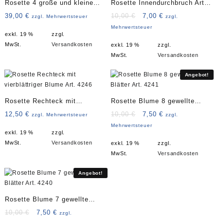
Rosette 4 große und kleine
Rosette Innendurchbruch Art.
Blätter Art. 4218
4115
Ursprünglicher
Aktueller
39,00
€
10,00
€
7,00
€
zzgl. Mehrwertsteuer
zzgl.
Preis
Preis
Mehrwertsteuer
exkl. 19 %
zzgl.
war:
ist:
MwSt.
Versandkosten
exkl. 19 %
zzgl.
10,00 €
7,00 €.
MwSt.
Versandkosten
Angebot!
Rosette Rechteck mit
Rosette Blume 8 gewellte
vierblättriger Blume Art. 4246
Blätter Art. 4241
Ursprünglicher
Aktueller
12,50
€
10,00
€
7,50
€
zzgl. Mehrwertsteuer
zzgl.
Preis
Preis
Mehrwertsteuer
exkl. 19 %
zzgl.
war:
ist:
MwSt.
Versandkosten
exkl. 19 %
zzgl.
10,00 €
7,50 €.
MwSt.
Versandkosten
Angebot!
Rosette Blume 7 gewellte
Blätter Art. 4240
Ursprünglicher
Aktueller
10,00
€
7,50
€
zzgl.