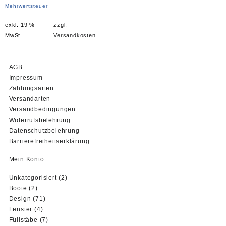
Preis
Preis
Mehrwertsteuer
war:
ist:
exkl. 19 %
zzgl.
10,00 €
7,50 €.
MwSt.
Versandkosten
AGB
Impressum
Zahlungsarten
Versandarten
Versandbedingungen
Widerrufsbelehrung
Datenschutzbelehrung
Barrierefreiheitserklärung
Mein Konto
2
Unkategorisiert
2
2
Produkte
Boote
2
Produkte
71
Design
71
4
Produkte
Fenster
4
Produkte
7
Füllstäbe
7