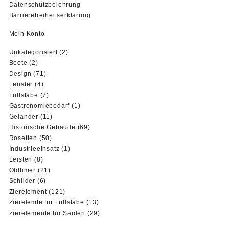
Datenschutzbelehrung
Barrierefreiheitserklärung
Mein Konto
2
Unkategorisiert
2
2
Produkte
Boote
2
Produkte
71
Design
71
4
Produkte
Fenster
4
Produkte
7
Füllstäbe
7
Produkte
1
Gastronomiebedarf
1
11
Produkt
Geländer
11
Produkte
69
Historische Gebäude
69
50
Produkte
Rosetten
50
Produkte
1
Industrieeinsatz
1
8
Produkt
Leisten
8
Produkte
21
Oldtimer
21
6
Produkte
Schilder
6
Produkte
121
Zierelement
121
Produkte
13
Zierelemte für Füllstäbe
13
Produkte
29
Zierelemente für Säulen
29
Produkte