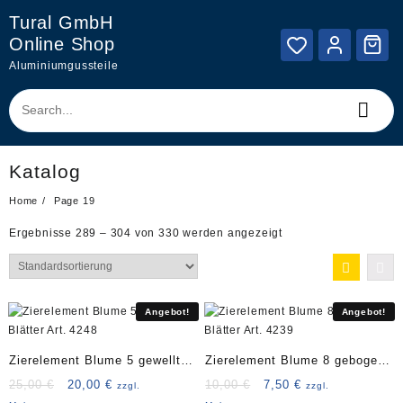
Skip
Tural GmbH
to
Online Shop
content
Aluminiumgussteile
Katalog
Home
Page 19
Ergebnisse 289 – 304 von 330 werden angezeigt
Angebot!
Angebot!
Zierelement Blume 5 gewellte
Zierelement Blume 8 gebogene
Blätter Art. 4248
Blätter Art. 4239
Ursprünglicher
Aktueller
Ursprünglicher
Aktueller
25,00
€
20,00
€
10,00
€
7,50
€
zzgl.
zzgl.
Preis
Preis
Preis
Preis