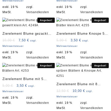
Mehrwertsteuer
Mehrwertsteuer
war:
ist:
war:
ist:
exkl. 19 %
zzgl.
exkl. 19 %
zzgl.
25,00 €
20,00 €.
10,00 €
7,50 €.
MwSt.
Versandkosten
MwSt.
Versandkosten
Angebot!
Angebot!
Zierelement Blume gezackt
Zierelement Blume Knospe 5
gewellt klein Art. 4249A
Blätter klein Art. 4255
Ursprünglicher
Aktueller
Ursprünglicher
Aktueller
10,00
€
7,50
€
5,00
€
3,50
€
zzgl.
zzgl.
Preis
Preis
Preis
Preis
Mehrwertsteuer
Mehrwertsteuer
war:
ist:
war:
ist:
exkl. 19 %
zzgl.
exkl. 19 %
zzgl.
10,00 €
7,50 €.
5,00 €
3,50 €.
MwSt.
Versandkosten
MwSt.
Versandkosten
Angebot!
Angebot!
Zierelement Blume mit 5
Zierelement Blume mit 8
Blättern Art. 4253
Ursprünglicher
Aktueller
5,00
€
3,50
€
zzgl.
spitzen Blättern & Knospe Art.
Preis
Preis
Ursprünglicher
Aktueller
12,50
€
10,00
€
zzgl.
Mehrwertsteuer
war:
ist:
Preis
Preis
4251
Mehrwertsteuer
exkl. 19 %
zzgl.
5,00 €
3,50 €.
war:
ist:
MwSt.
Versandkosten
exkl. 19 %
zzgl.
12,50 €
10,00 €.
MwSt.
Versandkosten