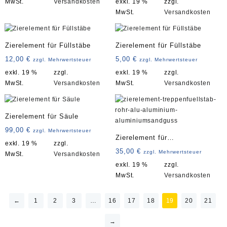
MwSt.
Versandkosten
exkl. 19 %
zzgl.
MwSt.
Versandkosten
Zierelement für Füllstäbe
Zierelement für Füllstäbe
12,00
€
5,00
€
zzgl. Mehrwertsteuer
zzgl. Mehrwertsteuer
exkl. 19 %
zzgl.
exkl. 19 %
zzgl.
MwSt.
Versandkosten
MwSt.
Versandkosten
Zierelement für Säule
99,00
€
zzgl. Mehrwertsteuer
Zierelement für
exkl. 19 %
zzgl.
Treppenfüllstab Art. 2912
35,00
€
zzgl. Mehrwertsteuer
MwSt.
Versandkosten
exkl. 19 %
zzgl.
MwSt.
Versandkosten
←
1
2
3
…
16
17
18
19
20
21
→