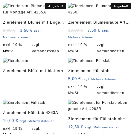
Angebot!
Angebot!
Zierelement Blume mit Bogen
Zierelement Blumenraute Art.
zur Montage Art. 4255A
4250
Ursprünglicher
Aktueller
Ursprünglicher
Aktueller
5,00
€
3,50
€
10,00
€
7,50
€
zzgl.
zzgl.
Preis
Preis
Preis
Preis
Mehrwertsteuer
Mehrwertsteuer
war:
ist:
war:
ist:
exkl. 19 %
zzgl.
exkl. 19 %
zzgl.
5,00 €
3,50 €.
10,00 €
7,50 €.
MwSt.
Versandkosten
MwSt.
Versandkosten
Zierelement Blüte mit blättern
Zierelement Füllstab
5,00
€
zzgl. Mehrwertsteuer
exkl. 19 %
zzgl.
MwSt.
Versandkosten
Zierelement Füllstab 4263A
Zierelement für Füllstab oben
19,00
€
zzgl. Mehrwertsteuer
gerade Art. 4263B
12,50
€
zzgl. Mehrwertsteuer
exkl. 19 %
zzgl.