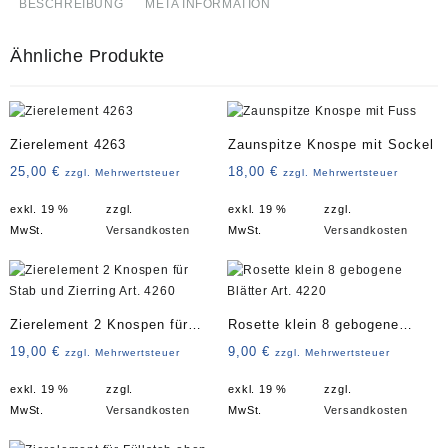
BESCHREIBUNG
META INFORMATION
Ähnliche Produkte
Zierelement 4263
Zaunspitze Knospe mit Sockel
25,00
€
18,00
€
zzgl. Mehrwertsteuer
zzgl. Mehrwertsteuer
exkl. 19 %
zzgl.
exkl. 19 %
zzgl.
MwSt.
Versandkosten
MwSt.
Versandkosten
Zierelement 2 Knospen für
Rosette klein 8 gebogene
Stab und Zierring Art. 4260
Blätter Art. 4220
19,00
€
9,00
€
zzgl. Mehrwertsteuer
zzgl. Mehrwertsteuer
exkl. 19 %
zzgl.
exkl. 19 %
zzgl.
MwSt.
Versandkosten
MwSt.
Versandkosten