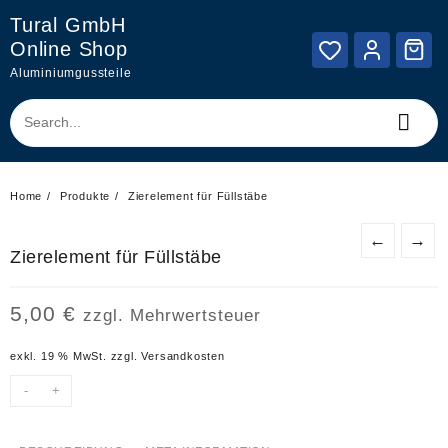
Skip
Tural GmbH
to
Online Shop
content
Aluminiumgussteile
Home
Produkte
Zierelement für Füllstäbe
←
→
Zierelement für Füllstäbe
5,00
€
zzgl. Mehrwertsteuer
exkl. 19 % MwSt.
zzgl.
Versandkosten
-
+