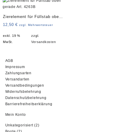
Zierelement für Füllstab oben
gerade Art. 4263B
12,50
€
zzgl. Mehrwertsteuer
exkl. 19 %
zzgl.
MwSt.
Versandkosten
AGB
Impressum
Zahlungsarten
Versandarten
Versandbedingungen
Widerrufsbelehrung
Datenschutzbelehrung
Barrierefreiheitserklärung
Mein Konto
2
Unkategorisiert
2
2
Produkte
Boote
2