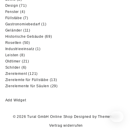
Produkte
71
Design
71
4
Produkte
Fenster
4
Produkte
7
Füllstäbe
7
Produkte
1
Gastronomiebedarf
1
11
Produkt
Geländer
11
Produkte
69
Historische Gebäude
69
50
Produkte
Rosetten
50
Produkte
1
Industrieeinsatz
1
8
Produkt
Leisten
8
Produkte
21
Oldtimer
21
6
Produkte
Schilder
6
Produkte
121
Zierelement
121
Produkte
13
Zierelemte für Füllstäbe
13
Produkte
29
Zierelemente für Säulen
29
Produkte
Add Widget
© 2026
Tural GmbH Online Shop
Designed by
Themehunk
Vertrag widerrufen