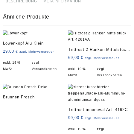
BESCHREIBUNG
META INFORMATION
Ähnliche Produkte
Löwenkopf Alu Klein
Trittrost 2 Ranken Mittelstück
29,00
€
zzgl. Mehrwertsteuer
Art. 4261AA
69,00
€
zzgl. Mehrwertsteuer
exkl. 19 %
zzgl.
MwSt.
Versandkosten
exkl. 19 %
zzgl.
MwSt.
Versandkosten
Brunnen Frosch
Trittrost innenoval Art. 4162C
99,00
€
zzgl. Mehrwertsteuer
exkl. 19 %
zzgl.