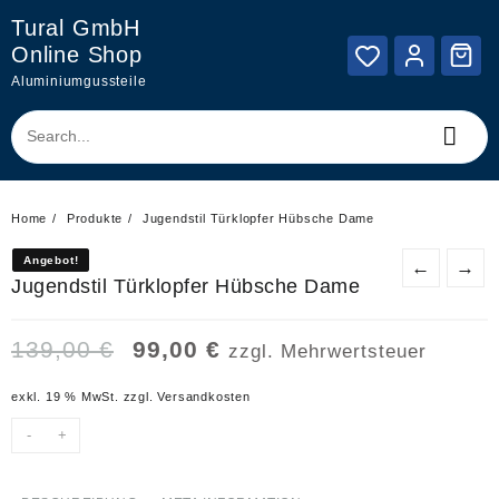
Skip
Tural GmbH
to
Online Shop
content
Aluminiumgussteile
Home
Produkte
Jugendstil Türklopfer Hübsche Dame
Angebot!
Angebot!
←
→
Jugendstil Türklopfer Hübsche Dame
Ursprünglicher
Aktueller
139,00
€
99,00
€
zzgl. Mehrwertsteuer
Preis
Preis
war:
ist:
exkl. 19 % MwSt.
zzgl.
Versandkosten
139,00 €
99,00 €.
-
+