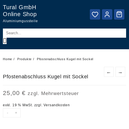
Skip
Tural GmbH
to
Online Shop
content
Aluminiumgussteile
Home
Produkte
Pfostenabschluss Kugel mit Sockel
←
→
Pfostenabschluss Kugel mit Sockel
25,00
€
zzgl. Mehrwertsteuer
exkl. 19 % MwSt.
zzgl.
Versandkosten
-
+