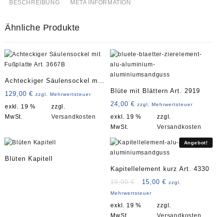
BESCHREIBUNG
META INFORMATION
Ähnliche Produkte
Achteckiger Säulensockel mit
Blüte mit Blättern Art. 2919
Fußplatte Art. 3667B
129,00
€
zzgl. Mehrwertsteuer
24,00
€
zzgl. Mehrwertsteuer
exkl. 19 %
zzgl.
MwSt.
Versandkosten
exkl. 19 %
zzgl.
MwSt.
Versandkosten
Angebot!
Blüten Kapitell
Kapitellelement kurz Art. 4330
Ursprünglicher
Aktueller
19,00
€
15,00
€
zzgl.
Preis
Preis
Mehrwertsteuer
war:
ist:
exkl. 19 %
zzgl.
19,00 €
15,00 €.
MwSt.
Versandkosten