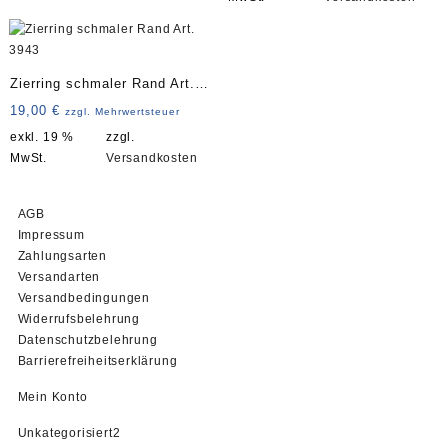
Zierring schmaler Rand Art.
3943
19,00
€
zzgl. Mehrwertsteuer
exkl. 19 %
zzgl.
MwSt.
Versandkosten
AGB
Impressum
Zahlungsarten
Versandarten
Versandbedingungen
Widerrufsbelehrung
Datenschutzbelehrung
Barrierefreiheitserklärung
Mein Konto
2
Unkategorisiert
2