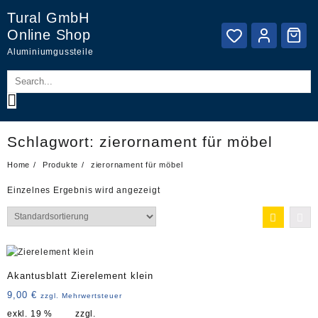
Skip
Tural GmbH
to
Online Shop
content
Aluminiumgussteile
Schlagwort:
zierornament für möbel
Home
Produkte
zierornament für möbel
Einzelnes Ergebnis wird angezeigt
Akantusblatt Zierelement klein
9,00
€
zzgl. Mehrwertsteuer
exkl. 19 %
zzgl.