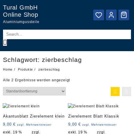
Skip
Tural GmbH
to
Online Shop
content
Aluminiumgussteile
Schlagwort:
zierbeschlag
Home
Produkte
zierbeschlag
Alle 2 Ergebnisse werden angezeigt
Akantusblatt Zierelement klein
Zierelement Blatt Klassik
9,00
€
9,00
€
zzgl. Mehrwertsteuer
zzgl. Mehrwertsteuer
exkl. 19 %
zzgl.
exkl. 19 %
zzgl.