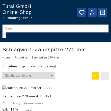
Skip
Tural GmbH
to
Online Shop
content
Aluminiumgussteile
Schlagwort:
Zaunspitze 270 mm
Home
Produkte
Zaunspitze 270 mm
Einzelnes Ergebnis wird angezeigt
Zaunspitze 270 mm Art. 3121
39,00
€
zzgl. Mehrwertsteuer
exkl. 19 %
zzgl.