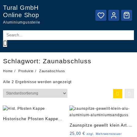
Skip
Tural GmbH
to
Online Shop
content
Aluminiumgussteile
Schlagwort:
Zaunabschluss
Home
Produkte
Zaunabschluss
Alle 2 Ergebnisse werden angezeigt
Historische Pfosten Kappe
Zaunspitze gewellt klein Art.
D130
4287
25,00
€
zzgl. Mehrwertsteuer