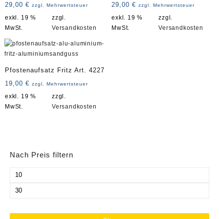
Kegel 8 Flächen Art. 4233
kleiner Kegel Art. 4232
29,00
€
29,00
€
zzgl. Mehrwertsteuer
zzgl. Mehrwertsteuer
exkl. 19 %
zzgl.
exkl. 19 %
zzgl.
MwSt.
Versandkosten
MwSt.
Versandkosten
Pfostenaufsatz Fritz Art. 4227
19,00
€
zzgl. Mehrwertsteuer
exkl. 19 %
zzgl.
MwSt.
Versandkosten
Nach Preis filtern
Min.
Preis
Max.
Preis