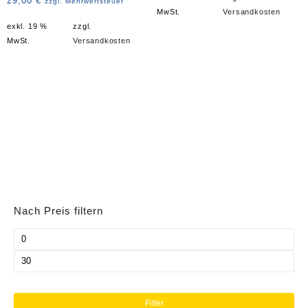
29,00
€
zzgl. Mehrwertsteuer
MwSt.
Versandkosten
exkl. 19 %
zzgl.
MwSt.
Versandkosten
Nach Preis filtern
Min.
Preis
Max.
Preis
Filter