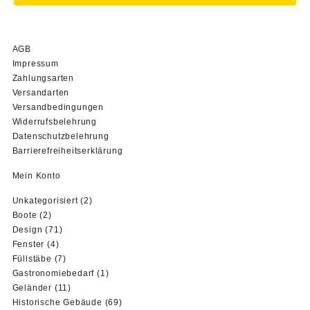
AGB
Impressum
Zahlungsarten
Versandarten
Versandbedingungen
Widerrufsbelehrung
Datenschutzbelehrung
Barrierefreiheitserklärung
Mein Konto
2
Unkategorisiert
2
2
Produkte
Boote
2
Produkte
71
Design
71
4
Produkte
Fenster
4
Produkte
7
Füllstäbe
7
Produkte
1
Gastronomiebedarf
1
11
Produkt
Geländer
11
Produkte
69
Historische Gebäude
69