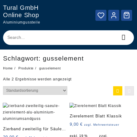
Skip
Tural GmbH
to
Online Shop
content
Aluminiumgussteile
Schlagwort:
gusselement
Home
Produkte
gusselement
Alle 2 Ergebnisse werden angezeigt
Zierelement Blatt Klassik
9,00
€
zzgl. Mehrwertsteuer
Zierband zweiteilig für Säule
exkl. 19 %
zzgl.
Art. 4299