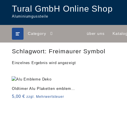
Skip
Tural GmbH Online Shop
to
content
Aluminiumgussteile
Category
über uns
Katalo
Schlagwort:
Freimaurer Symbol
Einzelnes Ergebnis wird angezeigt
Oldtimer Alu Plaketten embleme
diverse Zeichen
5,00
€
zzgl. Mehrwertsteuer