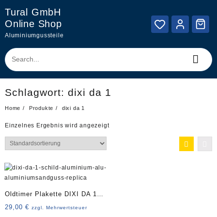
Skip
Tural GmbH
to
Online Shop
content
Aluminiumgussteile
Schlagwort:
dixi da 1
Home
Produkte
dixi da 1
Einzelnes Ergebnis wird angezeigt
Oldtimer Plakette DIXI DA 1
Replica Art. 4290
29,00
€
zzgl. Mehrwertsteuer