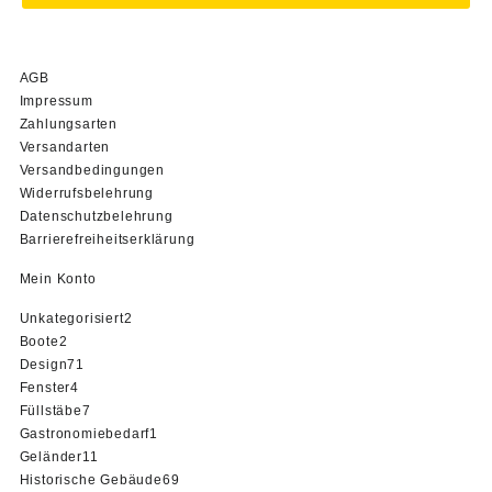
AGB
Impressum
Zahlungsarten
Versandarten
Versandbedingungen
Widerrufsbelehrung
Datenschutzbelehrung
Barrierefreiheitserklärung
Mein Konto
2
Unkategorisiert
2
2
Produkte
Boote
2
Produkte
71
Design
71
4
Produkte
Fenster
4
Produkte
7
Füllstäbe
7
Produkte
1
Gastronomiebedarf
1
11
Produkt
Geländer
11
Produkte
69
Historische Gebäude
69