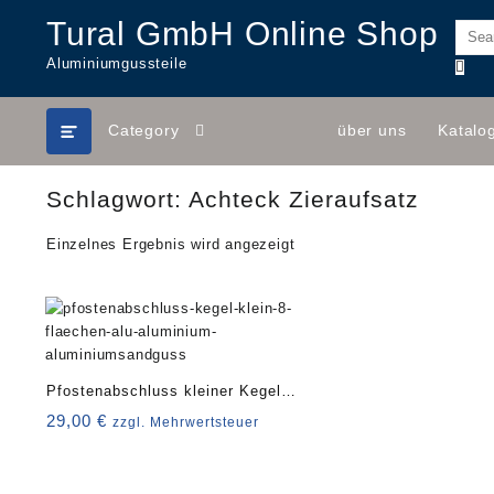
Skip
Tural GmbH Online Shop
to
content
Aluminiumgussteile
Category
über uns
Katalo
Schlagwort:
Achteck Zieraufsatz
Einzelnes Ergebnis wird angezeigt
Pfostenabschluss kleiner Kegel 8
Flächen Art. 4233
29,00
€
zzgl. Mehrwertsteuer