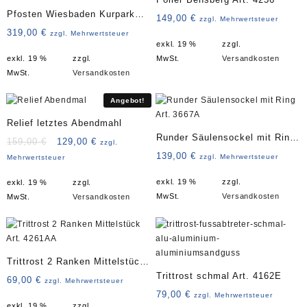
Pfosten Wiesbaden Kurpark
149,00
€
zzgl. Mehrwertsteuer
Art. 3111
319,00
€
zzgl. Mehrwertsteuer
exkl. 19 %
zzgl.
exkl. 19 %
zzgl.
MwSt.
Versandkosten
MwSt.
Versandkosten
Angebot!
Relief letztes Abendmahl
Runder Säulensockel mit Ring
Ursprünglicher
Aktueller
159,00
€
129,00
€
zzgl.
Art. 3667A
Preis
Preis
139,00
€
zzgl. Mehrwertsteuer
Mehrwertsteuer
war:
ist:
exkl. 19 %
zzgl.
exkl. 19 %
zzgl.
159,00 €
129,00 €.
MwSt.
Versandkosten
MwSt.
Versandkosten
Trittrost 2 Ranken Mittelstück
Trittrost schmal Art. 4162E
Art. 4261AA
69,00
€
zzgl. Mehrwertsteuer
79,00
€
zzgl. Mehrwertsteuer
exkl. 19 %
zzgl.