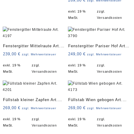
269,00
€
zzgl. Mehrwertsteuer
exkl. 19 %
zzgl.
MwSt.
Versandkosten
Fenstergitter Mittelraute Art.
Fenstergitter Pariser Hof Art.
4197
3790
239,00
€
249,00
€
zzgl. Mehrwertsteuer
zzgl. Mehrwertsteuer
exkl. 19 %
zzgl.
exkl. 19 %
zzgl.
MwSt.
Versandkosten
MwSt.
Versandkosten
Füllstab kleiner Zapfen Art.
Füllstab Wien gebogen Art.
4201
4173
269,00
€
269,00
€
zzgl. Mehrwertsteuer
zzgl. Mehrwertsteuer
exkl. 19 %
zzgl.
exkl. 19 %
zzgl.
MwSt.
Versandkosten
MwSt.
Versandkosten