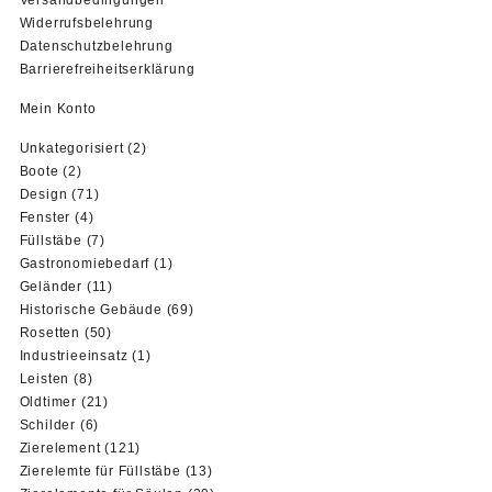
Versandbedingungen
Widerrufsbelehrung
Datenschutzbelehrung
Barrierefreiheitserklärung
Mein Konto
2
Unkategorisiert
2
2
Produkte
Boote
2
Produkte
71
Design
71
4
Produkte
Fenster
4
Produkte
7
Füllstäbe
7
Produkte
1
Gastronomiebedarf
1
11
Produkt
Geländer
11
Produkte
69
Historische Gebäude
69
50
Produkte
Rosetten
50
Produkte
1
Industrieeinsatz
1
8
Produkt
Leisten
8
Produkte
21
Oldtimer
21
6
Produkte
Schilder
6
Produkte
121
Zierelement
121
Produkte
13
Zierelemte für Füllstäbe
13