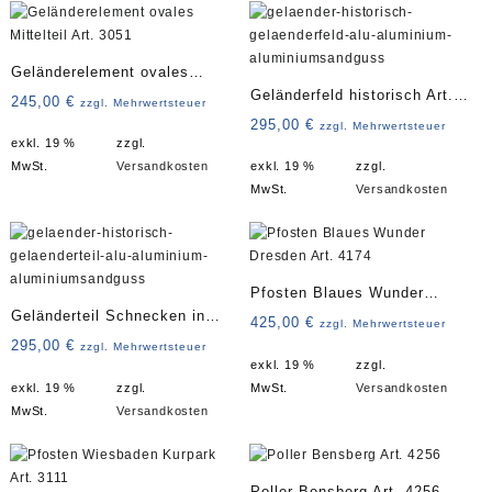
Geländerelement ovales
Geländerfeld historisch Art.
Mittelteil Art. 3051
245,00
€
zzgl. Mehrwertsteuer
4153
295,00
€
zzgl. Mehrwertsteuer
exkl. 19 %
zzgl.
MwSt.
Versandkosten
exkl. 19 %
zzgl.
MwSt.
Versandkosten
Pfosten Blaues Wunder
Geländerteil Schnecken in
Dresden Art. 4174
425,00
€
zzgl. Mehrwertsteuer
Mitte Art. 3005
295,00
€
zzgl. Mehrwertsteuer
exkl. 19 %
zzgl.
exkl. 19 %
zzgl.
MwSt.
Versandkosten
MwSt.
Versandkosten
Poller Bensberg Art. 4256