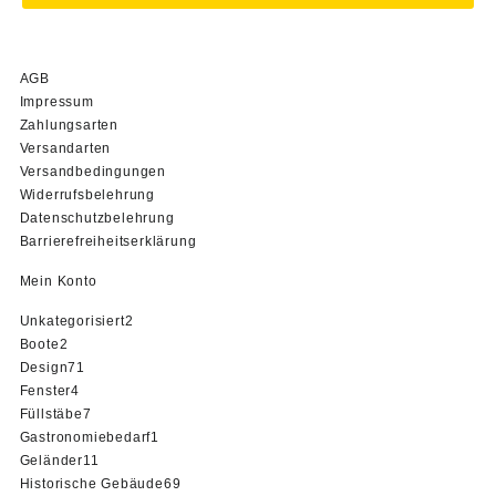
AGB
Impressum
Zahlungsarten
Versandarten
Versandbedingungen
Widerrufsbelehrung
Datenschutzbelehrung
Barrierefreiheitserklärung
Mein Konto
2
Unkategorisiert
2
2
Produkte
Boote
2
Produkte
71
Design
71
4
Produkte
Fenster
4
Produkte
7
Füllstäbe
7
Produkte
1
Gastronomiebedarf
1
11
Produkt
Geländer
11
Produkte
69
Historische Gebäude
69