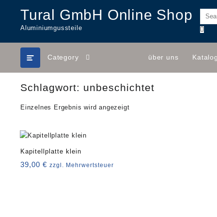
Skip
Tural GmbH Online Shop
to
content
Aluminiumgussteile
Category
über uns
Katalo
Schlagwort:
unbeschichtet
Einzelnes Ergebnis wird angezeigt
Kapitellplatte klein
39,00
€
zzgl. Mehrwertsteuer