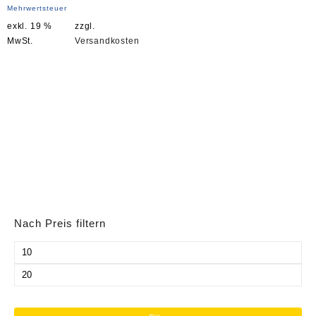
Preis
Preis
Mehrwertsteuer
war:
ist:
exkl. 19 %
zzgl.
19,00 €
15,00 €.
MwSt.
Versandkosten
Nach Preis filtern
Min.
Preis
Max.
Preis