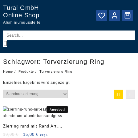
Skip
Tural GmbH
to
Online Shop
content
Aluminiumgussteile
Schlagwort:
Torverzierung Ring
Home
Produkte
Torverzierung Ring
Einzelnes Ergebnis wird angezeigt
Angebot!
Zierring rund mit Rand Art.
3633C
Ursprünglicher
Aktueller
19,00
€
15,00
€
zzgl.