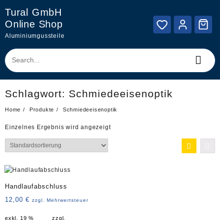
Skip
Tural GmbH
to
Online Shop
content
Aluminiumgussteile
Schlagwort:
Schmiedeeisenoptik
Home
Produkte
Schmiedeeisenoptik
Einzelnes Ergebnis wird angezeigt
Handlaufabschluss
12,00
€
zzgl. Mehrwertsteuer
exkl. 19 %
zzgl.