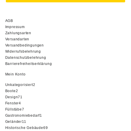
AGB
Impressum
Zahlungsarten
Versandarten
Versandbedingungen
Widerrufsbelehrung
Datenschutzbelehrung
Barrierefreiheitserklärung
Mein Konto
2
Unkategorisiert
2
2
Produkte
Boote
2
Produkte
71
Design
71
4
Produkte
Fenster
4
Produkte
7
Füllstäbe
7
Produkte
1
Gastronomiebedarf
1
11
Produkt
Geländer
11
Produkte
69
Historische Gebäude
69