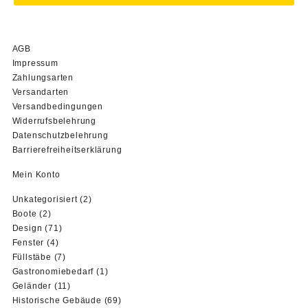
AGB
Impressum
Zahlungsarten
Versandarten
Versandbedingungen
Widerrufsbelehrung
Datenschutzbelehrung
Barrierefreiheitserklärung
Mein Konto
2
Unkategorisiert
2
2
Produkte
Boote
2
Produkte
71
Design
71
4
Produkte
Fenster
4
Produkte
7
Füllstäbe
7
Produkte
1
Gastronomiebedarf
1
11
Produkt
Geländer
11
Produkte
69
Historische Gebäude
69