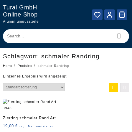
Skip
Tural GmbH
to
Online Shop
content
Aluminiumgussteile
Schlagwort:
schmaler Randring
Home
Produkte
schmaler Randring
Einzelnes Ergebnis wird angezeigt
Zierring schmaler Rand Art.
3943
19,00
€
zzgl. Mehrwertsteuer