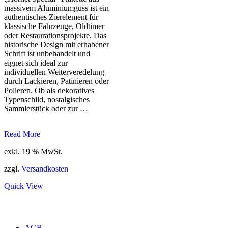
massivem Aluminiumguss ist ein
authentisches Zierelement für
klassische Fahrzeuge, Oldtimer
oder Restaurationsprojekte. Das
historische Design mit erhabener
Schrift ist unbehandelt und
eignet sich ideal zur
individuellen Weiterveredelung
durch Lackieren, Patinieren oder
Polieren. Ob als dekoratives
Typenschild, nostalgisches
Sammlerstück oder zur …
Hornet
Read More
Special
exkl. 19 % MwSt.
Plakette
zzgl.
Versandkosten
Quick View
AGB