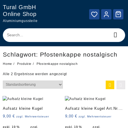
Skip
Tural GmbH
to
Online Shop
content
Aluminiumgussteile
Schlagwort:
Pfostenkappe nostalgisch
Home
Produkte
Pfostenkappe nostalgisch
Alle 2 Ergebnisse werden angezeigt
Aufsatz kleine Kugel
Aufsatz kleine Kugel Art.Nr.
4335
9,00
€
9,00
€
zzgl. Mehrwertsteuer
zzgl. Mehrwertsteuer
exkl. 19 %
zzgl.
exkl. 19 %
zzgl.