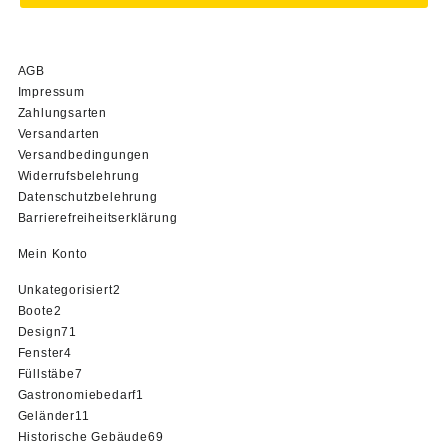
AGB
Impressum
Zahlungsarten
Versandarten
Versandbedingungen
Widerrufsbelehrung
Datenschutzbelehrung
Barrierefreiheitserklärung
Mein Konto
2
Unkategorisiert
2
2
Produkte
Boote
2
Produkte
71
Design
71
4
Produkte
Fenster
4
Produkte
7
Füllstäbe
7
Produkte
1
Gastronomiebedarf
1
11
Produkt
Geländer
11
Produkte
69
Historische Gebäude
69