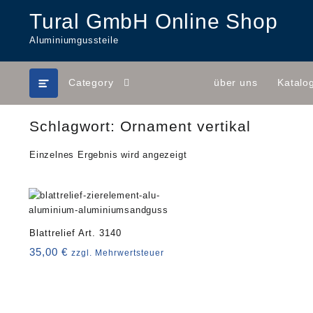
Skip
Tural GmbH Online Shop
to
content
Aluminiumgussteile
Category
über uns
Katalo
Schlagwort:
Ornament vertikal
Einzelnes Ergebnis wird angezeigt
Blattrelief Art. 3140
35,00
€
zzgl. Mehrwertsteuer