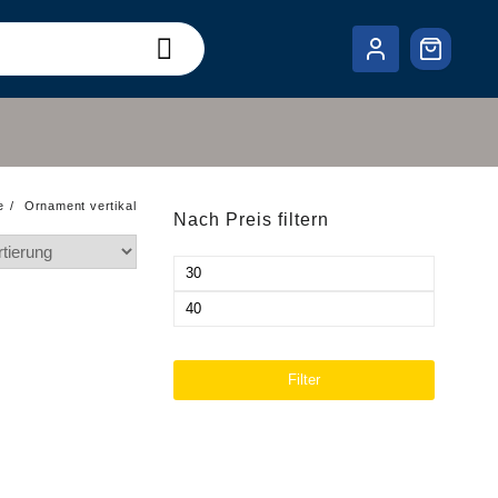
e
Ornament vertikal
Nach Preis filtern
Min.
Preis
Max.
Preis
Filter