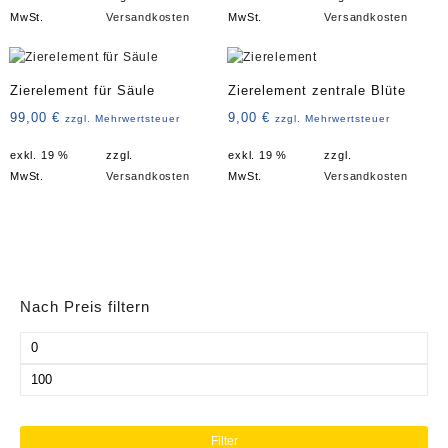
MwSt.
Versandkosten
MwSt.
Versandkosten
Zierelement für Säule
Zierelement zentrale Blüte
99,00
€
9,00
€
zzgl. Mehrwertsteuer
zzgl. Mehrwertsteuer
exkl. 19 %
zzgl.
exkl. 19 %
zzgl.
MwSt.
Versandkosten
MwSt.
Versandkosten
Nach Preis filtern
Min.
Preis
Max.
Preis
Filter