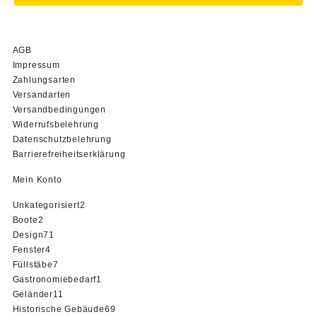
AGB
Impressum
Zahlungsarten
Versandarten
Versandbedingungen
Widerrufsbelehrung
Datenschutzbelehrung
Barrierefreiheitserklärung
Mein Konto
2
Unkategorisiert
2
2
Produkte
Boote
2
Produkte
71
Design
71
4
Produkte
Fenster
4
Produkte
7
Füllstäbe
7
Produkte
1
Gastronomiebedarf
1
11
Produkt
Geländer
11
Produkte
69
Historische Gebäude
69