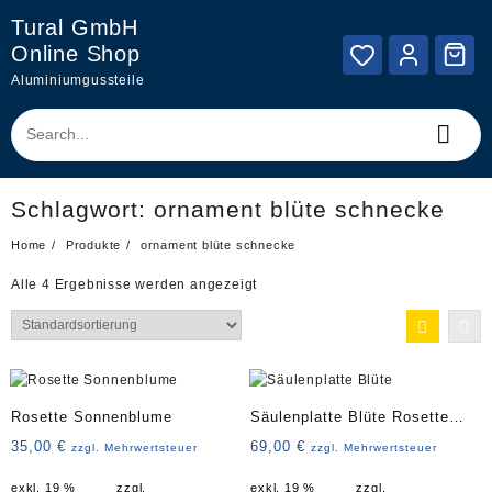
Skip
Tural GmbH
to
Online Shop
content
Aluminiumgussteile
Schlagwort:
ornament blüte schnecke
Home
Produkte
ornament blüte schnecke
Alle 4 Ergebnisse werden angezeigt
Rosette Sonnenblume
Säulenplatte Blüte Rosette
groß
35,00
€
69,00
€
zzgl. Mehrwertsteuer
zzgl. Mehrwertsteuer
exkl. 19 %
zzgl.
exkl. 19 %
zzgl.