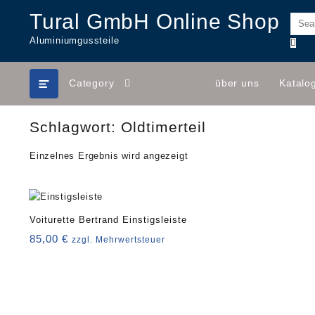
Skip
Tural GmbH Online Shop
to
content
Aluminiumgussteile
Category
über uns
Katalo
Schlagwort:
Oldtimerteil
Einzelnes Ergebnis wird angezeigt
Voiturette Bertrand Einstigsleiste
85,00
€
zzgl. Mehrwertsteuer