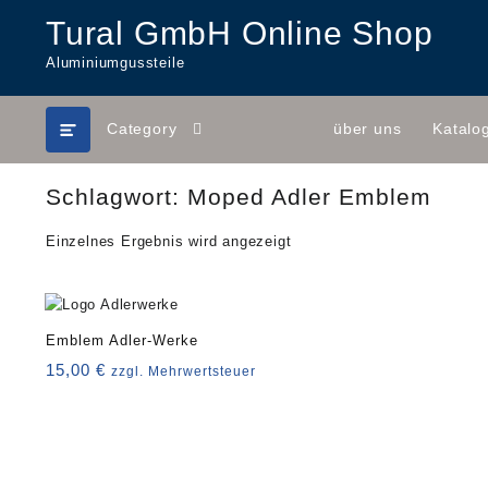
Skip
Tural GmbH Online Shop
to
content
Aluminiumgussteile
Category
über uns
Katalo
Schlagwort:
Moped Adler Emblem
Einzelnes Ergebnis wird angezeigt
Emblem Adler-Werke
15,00
€
zzgl. Mehrwertsteuer